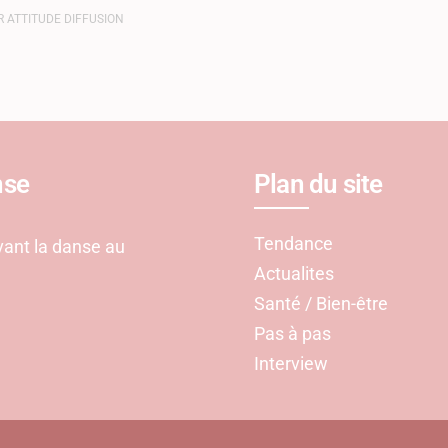
R ATTITUDE DIFFUSION
nse
Plan du site
Tendance
ant la danse au
Actualites
Santé / Bien-être
Pas à pas
Interview