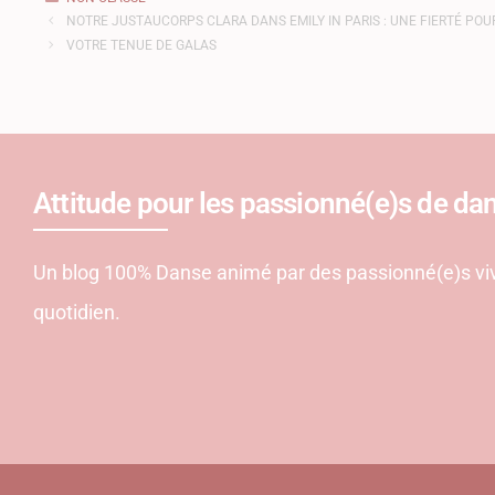
NOTRE JUSTAUCORPS CLARA DANS EMILY IN PARIS : UNE FIERTÉ POU
VOTRE TENUE DE GALAS
Attitude pour les passionné(e)s de da
Un blog 100% Danse animé par des passionné(e)s viv
quotidien.