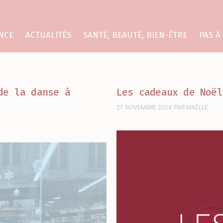
NCE
ACTUALITÉS
SANTÉ, BEAUTÉ, BIEN-ÊTRE
PAS À
de la danse à
Les cadeaux de Noël
21 NOVEMBRE 2024
PAR
MAËLLE